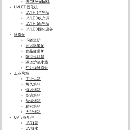
进口UV光固机
UVLED固化机
UVLED点光源
UVLED线光源
UVLED面光源
UVLED固化设备
隧道炉
IR隧道炉
高温隧道炉
食品隧道炉
隧道式烘箱
隧道炉流水线
红外线隧道炉
工业烤箱
工业烘箱
热风烤箱
恒温烤箱
高温烤箱
防爆烤箱
精密烤箱
大型烤箱
UV设备配件
UV灯管
UV胶水