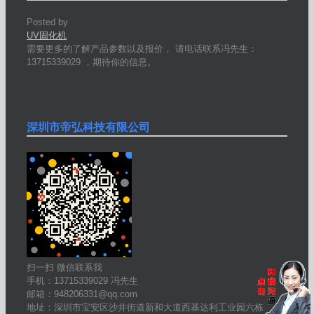
Posted by
UV固化机
需要更多的了解产品参数以及报价， 请电话联系冯先生：
13715339029 ，期待你的信息。
深圳市帝弘科技有限公司
扫一扫 微信联系我
手机：13715339029 冯先生
邮箱：948206331@qq.com
地址：深圳市宝安区沙井街道新和大道西基达利工业园六栋