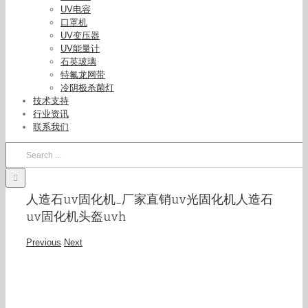
UV电容
口罩机
UV变压器
UV能量计
石英玻璃
特氟龙网带
冷阴极杀菌灯
技术支持
行业资讯
联系我们
Search
for:
人造石uv固化机_厂家直销uv光固化机人造石
uv固化机头盔uvh
Previous
Next