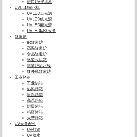
进口UV光固机
UVLED固化机
UVLED点光源
UVLED线光源
UVLED面光源
UVLED固化设备
隧道炉
IR隧道炉
高温隧道炉
食品隧道炉
隧道式烘箱
隧道炉流水线
红外线隧道炉
工业烤箱
工业烘箱
热风烤箱
恒温烤箱
高温烤箱
防爆烤箱
精密烤箱
大型烤箱
UV设备配件
UV灯管
UV胶水