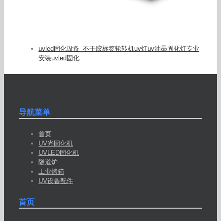
uvled固化设备_不干胶标签轮转机uv灯uv油墨固化灯专业
安装uvled固化
导航菜单
首页
UV光固化机
UVLED固化机
隧道炉
工业烤箱
UV设备配件
首页