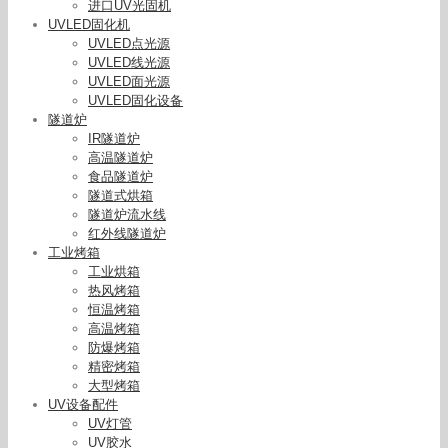
进口UV光固机
UVLED固化机
UVLED点光源
UVLED线光源
UVLED面光源
UVLED固化设备
隧道炉
IR隧道炉
高温隧道炉
食品隧道炉
隧道式烘箱
隧道炉流水线
红外线隧道炉
工业烤箱
工业烘箱
热风烤箱
恒温烤箱
高温烤箱
防爆烤箱
精密烤箱
大型烤箱
UV设备配件
UV灯管
UV胶水