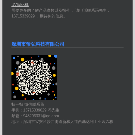
UV固化机
需要更多的了解产品参数以及报价， 请电话联系冯先生：
13715339029 ，期待你的信息。
深圳市帝弘科技有限公司
扫一扫 微信联系我
手机：13715339029 冯先生
邮箱：948206331@qq.com
地址：深圳市宝安区沙井街道新和大道西基达利工业园六栋