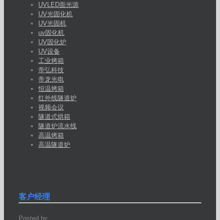
UVLED面光源
UV光固化机
UV光固机
uv固化机
UV固化炉
UV设备
工业烤箱
帝弘科技
帝龙光电
恒温烤箱
红外线隧道炉
视频会议
隧道式烘箱
隧道炉流水线
高温烤箱
高温隧道炉
客户经理
Posted by