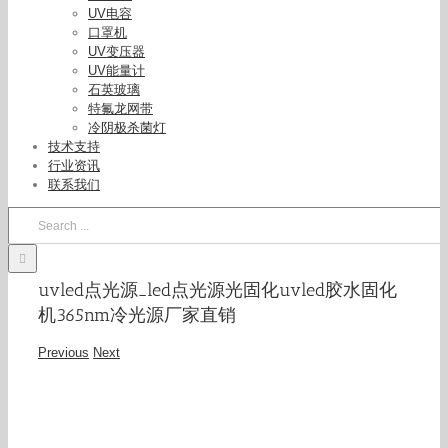
UV电容
口罩机
UV变压器
UV能量计
石英玻璃
特氟龙网带
冷阴极杀菌灯
技术支持
行业资讯
联系我们
Search
for:
uvled点光源_led点光源光固化uvled胶水固化
机365nm冷光源厂家直销
Previous
Next