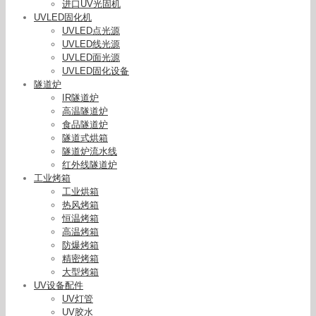
进口UV光固机
UVLED固化机
UVLED点光源
UVLED线光源
UVLED面光源
UVLED固化设备
隧道炉
IR隧道炉
高温隧道炉
食品隧道炉
隧道式烘箱
隧道炉流水线
红外线隧道炉
工业烤箱
工业烘箱
热风烤箱
恒温烤箱
高温烤箱
防爆烤箱
精密烤箱
大型烤箱
UV设备配件
UV灯管
UV胶水