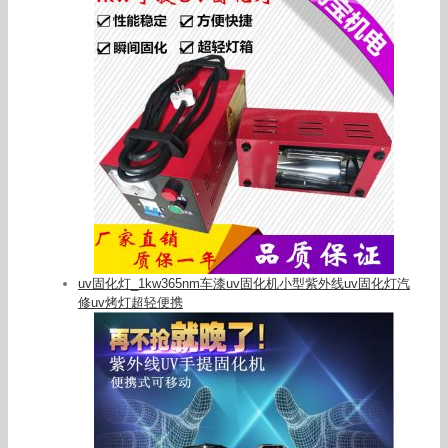
uv固化灯_1kw365nm车漆uv固化机小型紫外线uv固化灯汽
修uv烤灯超轻便携