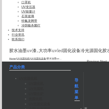
口罩机
UV变压器
UV能量计
石英玻璃
特氟龙网带
冷阴极杀菌灯
技术支持
行业资讯
联系我们
胶水油墨uv漆_大功率uvled固化设备冷光源固化
Home
/
UV光固化机
/
UV光固化设备
/
胶水油墨uv漆_大功率uvled固化设备冷光源固化胶水油墨uv漆深圳定制厂家
Previous
Next
产品分类
UV光固化机
导
UV固化机
航
UV光固机
菜
UV固化炉
单
光固化机
UV光固化设备
首
小型UV光固机