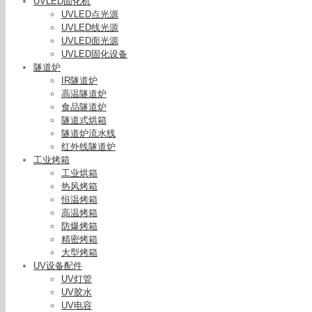
UVLED固化机
UVLED点光源
UVLED线光源
UVLED面光源
UVLED固化设备
隧道炉
IR隧道炉
高温隧道炉
食品隧道炉
隧道式烘箱
隧道炉流水线
红外线隧道炉
工业烤箱
工业烘箱
热风烤箱
恒温烤箱
高温烤箱
防爆烤箱
精密烤箱
大型烤箱
UV设备配件
UV灯管
UV胶水
UV电容