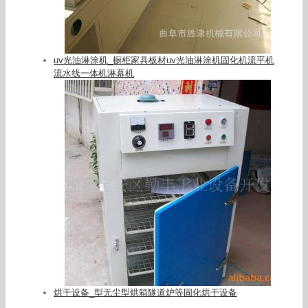
uv光油淋涂机_橱柜家具板材uv光油淋涂机固化机流平机
流水线一体机淋幕机
烘干设备_型无尘型烘箱隧道炉等固化烘干设备