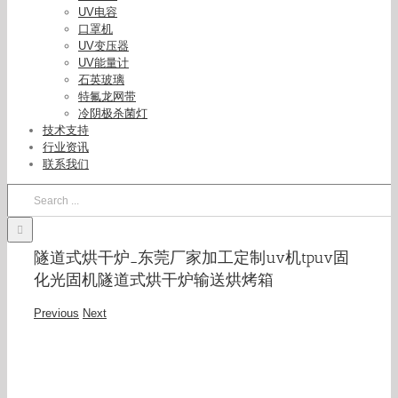
UV电容
口罩机
UV变压器
UV能量计
石英玻璃
特氟龙网带
冷阴极杀菌灯
技术支持
行业资讯
联系我们
Search
for:
隧道式烘干炉_东莞厂家加工定制uv机tpuv固
化光固机隧道式烘干炉输送烘烤箱
Previous
Next