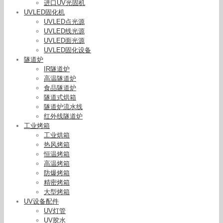
进口UV光固机
UVLED固化机
UVLED点光源
UVLED线光源
UVLED面光源
UVLED固化设备
隧道炉
IR隧道炉
高温隧道炉
食品隧道炉
隧道式烘箱
隧道炉流水线
红外线隧道炉
工业烤箱
工业烘箱
热风烤箱
恒温烤箱
高温烤箱
防爆烤箱
精密烤箱
大型烤箱
UV设备配件
UV灯管
UV胶水