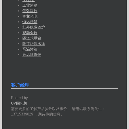
工业烤箱
帝弘科技
帝龙光电
恒温烤箱
红外线隧道炉
视频会议
隧道式烘箱
隧道炉流水线
高温烤箱
高温隧道炉
客户经理
Posted by
UV固化机
需要更多的了解产品参数以及报价， 请电话联系冯先生：
13715339029 ，期待你的信息。