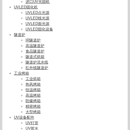
进口UV光固机
UVLED固化机
UVLED点光源
UVLED线光源
UVLED面光源
UVLED固化设备
隧道炉
IR隧道炉
高温隧道炉
食品隧道炉
隧道式烘箱
隧道炉流水线
红外线隧道炉
工业烤箱
工业烘箱
热风烤箱
恒温烤箱
高温烤箱
防爆烤箱
精密烤箱
大型烤箱
UV设备配件
UV灯管
UV胶水