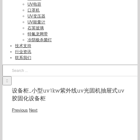
UV电容
口罩机
UV变压器
UV能量计
石英玻璃
特氟龙网带
冷阴极杀菌灯
技术支持
行业资讯
联系我们
Search
for:
设备柜_小型uv1kw紫外线uv光固机抽屉式uv
胶固化设备柜
Previous
Next