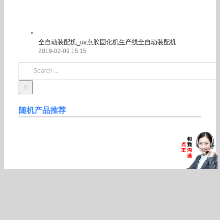
特氟龙网带
Popular
Recent
Comments
大功率LED灯珠_大功率1W3W紫光灯珠3D打印机固化灯
印刷用uvled紫外395nm灯珠
2020-07-11 18:56
材质uvled面光源_胶印丝网印刷喷绘机uvled固化灯高质量
灯珠uvled
2020-06-01 19:58
全自动装配机_uv点胶固化机生产线全自动装配机