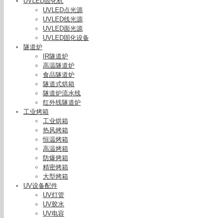
UVLED固化机
UVLED点光源
UVLED线光源
UVLED面光源
UVLED固化设备
隧道炉
IR隧道炉
高温隧道炉
食品隧道炉
隧道式烘箱
隧道炉流水线
红外线隧道炉
工业烤箱
工业烘箱
热风烤箱
恒温烤箱
高温烤箱
防爆烤箱
精密烤箱
大型烤箱
UV设备配件
大功率u
UV灯管
10
UV胶水
UV电容