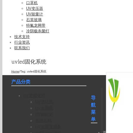
口罩机
UV变压器
UV能量计
石英玻璃
特氟龙网带
冷阴极杀菌灯
技术支持
行业资讯
联系我们
uvled固化系统
Home
/
Tag:
uvled固化系统
产品分类
UV光固化机
导
UV固化机
航
UV光固机
菜
UV固化炉
单
光固化机
UV光固化设备
首
小型UV光固机