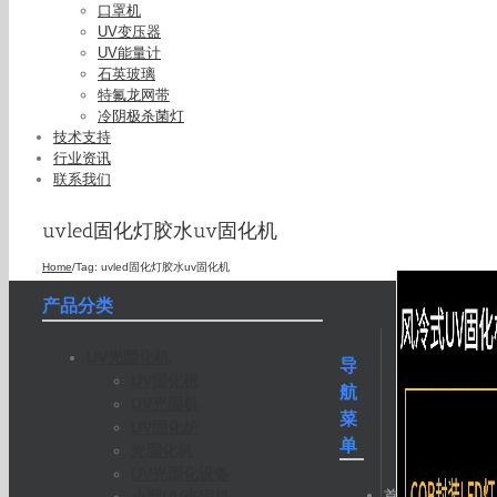
口罩机
UV变压器
UV能量计
石英玻璃
特氟龙网带
冷阴极杀菌灯
技术支持
行业资讯
联系我们
uvled固化灯胶水uv固化机
Home
/
Tag:
uvled固化灯胶水uv固化机
产品分类
UV光固化机
导
UV固化机
航
UV光固机
菜
UV固化炉
单
光固化机
UV光固化设备
首
小型UV光固机