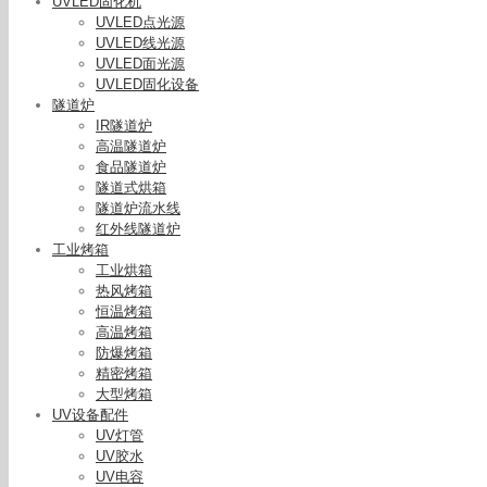
UVLED固化机
UVLED点光源
UVLED线光源
UVLED面光源
UVLED固化设备
隧道炉
IR隧道炉
高温隧道炉
食品隧道炉
隧道式烘箱
隧道炉流水线
红外线隧道炉
工业烤箱
工业烘箱
热风烤箱
恒温烤箱
烘干固化设
高温烤箱
机无缝拼
防爆烤箱
精密烤箱
大型烤箱
UV设备配件
UV灯管
UV胶水
UV电容