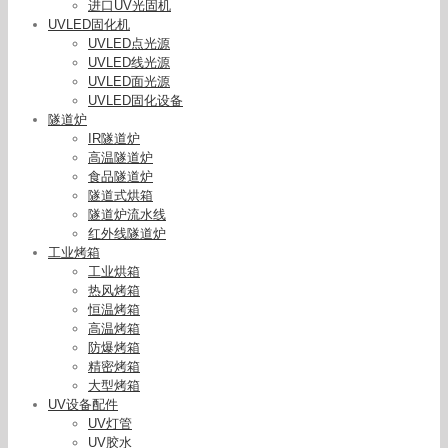
进口UV光固机
UVLED固化机
UVLED点光源
UVLED线光源
UVLED面光源
UVLED固化设备
隧道炉
IR隧道炉
高温隧道炉
食品隧道炉
隧道式烘箱
隧道炉流水线
红外线隧道炉
工业烤箱
工业烘箱
热风烤箱
恒温烤箱
高温烤箱
防爆烤箱
精密烤箱
厂家直销印刷设备UVLED固化灯设备UVLED固化灯
大型烤箱
UVLED固化系统
UV设备配件
UV灯管
UV胶水