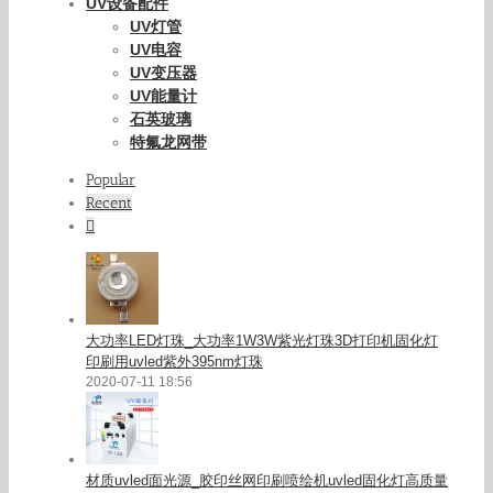
UV设备配件
UV灯管
UV电容
UV变压器
UV能量计
石英玻璃
特氟龙网带
Popular
Recent
Comments
大功率LED灯珠_大功率1W3W紫光灯珠3D打印机固化灯
印刷用uvled紫外395nm灯珠
2020-07-11 18:56
材质uvled面光源_胶印丝网印刷喷绘机uvled固化灯高质量