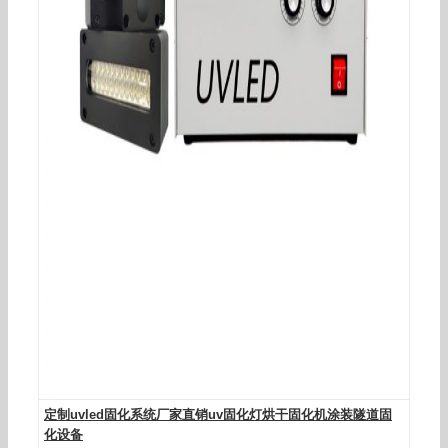
定制uvled固化系统厂家直销uv固化灯烘干固化机涂装隧道固
化设备