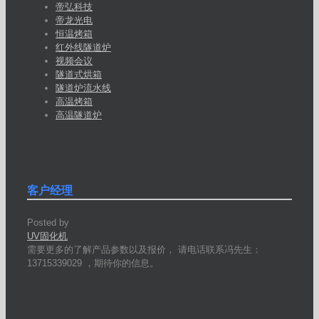
帝弘科技
帝龙光电
恒温烤箱
红外线隧道炉
视频会议
隧道式烘箱
隧道炉流水线
高温烤箱
高温隧道炉
客户经理
Posted by
UV固化机
需要更多的了解产品参数以及报价， 请电话联系冯先生：
13715339029 ，期待你的信息。