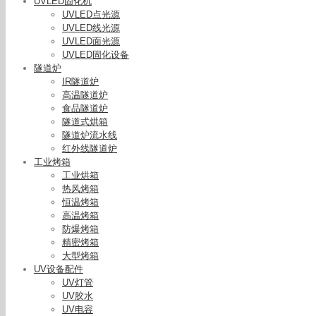
UVLED固化机
UVLED点光源
UVLED线光源
UVLED面光源
UVLED固化设备
隧道炉
IR隧道炉
高温隧道炉
食品隧道炉
隧道式烘箱
隧道炉流水线
红外线隧道炉
工业烤箱
工业烘箱
热风烤箱
恒温烤箱
大功率uv
高温烤箱
uv固化
防爆烤箱
精密烤箱
大型烤箱
UV设备配件
UV灯管
UV胶水
UV电容