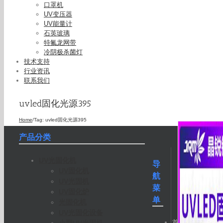
口罩机
UV变压器
UV能量计
石英玻璃
特氟龙网带
冷阴极杀菌灯
技术支持
行业资讯
联系我们
uvled固化光源395
Home
/
Tag:
uvled固化光源395
产品分类
UV光固化机
导
UV固化机
航
UV光固机
菜
UV固化炉
单
光固化机
UV光固化设备
首
小型UV光固机