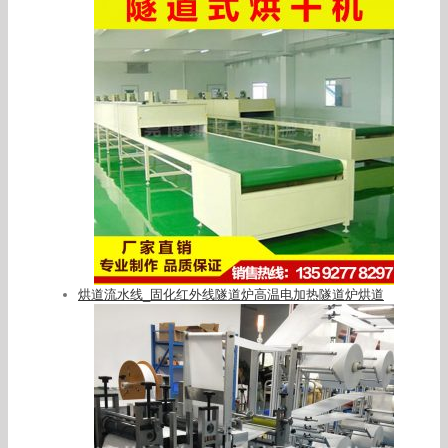
烘道流水线_固化红外线隧道炉高温电加热隧道炉烘道