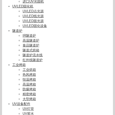
进口UV光固机
UVLED固化机
UVLED点光源
UVLED线光源
UVLED面光源
UVLED固化设备
隧道炉
IR隧道炉
高温隧道炉
食品隧道炉
隧道式烘箱
隧道炉流水线
红外线隧道炉
工业烤箱
工业烘箱
热风烤箱
恒温烤箱
高温烤箱
防爆烤箱
精密烤箱
紫外光源_胶印机固化光源uvled印刷光源uvled曝
大型烤箱
光机平板印刷
UV设备配件
UV灯管
UV胶水