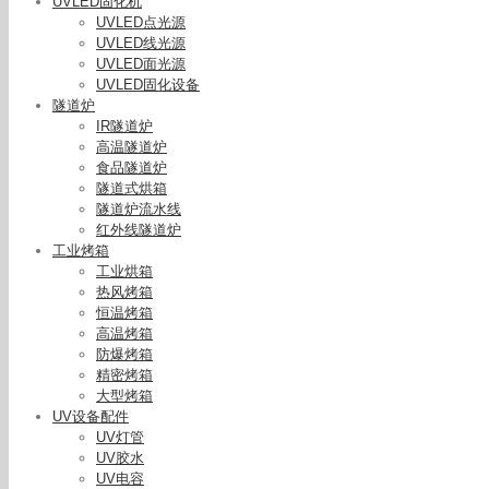
UVLED固化机
UVLED点光源
UVLED线光源
UVLED面光源
UVLED固化设备
隧道炉
IR隧道炉
高温隧道炉
食品隧道炉
隧道式烘箱
隧道炉流水线
红外线隧道炉
工业烤箱
工业烘箱
热风烤箱
恒温烤箱
高温烤箱
防爆烤箱
精密烤箱
大型烤箱
UV设备配件
UV灯管
UV胶水
UV电容