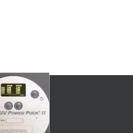
Ⅱ/uvpowerpuckⅡ四
通道uv能量计