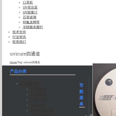
口罩机
UV变压器
UV能量计
石英玻璃
特氟龙网带
冷阴极杀菌灯
技术支持
uv能量计_
行业资讯
联系我们
uvicure四通道
Home
/
Tag:
uvicure四通道
产品分类
UV光固化机
导
UV固化机
航
UV光固机
菜
UV固化炉
单
光固化机
UV光固化设备
首
小型UV光固机