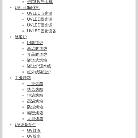
进口UV光固机
UVLED固化机
UVLED点光源
UVLED线光源
UVLED面光源
UVLED固化设备
隧道炉
IR隧道炉
高温隧道炉
食品隧道炉
隧道式烘箱
隧道炉流水线
红外线隧道炉
工业烤箱
工业烘箱
热风烤箱
恒温烤箱
高温烤箱
防爆烤箱
精密烤箱
大型烤箱
UV设备配件
UV灯管
UV胶水