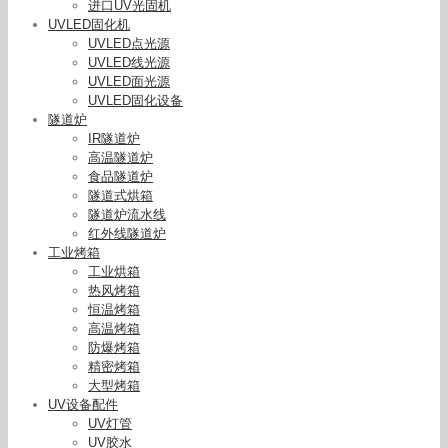
进口UV光固机
UVLED固化机
UVLED点光源
UVLED线光源
UVLED面光源
UVLED固化设备
隧道炉
IR隧道炉
高温隧道炉
食品隧道炉
隧道式烘箱
隧道炉流水线
红外线隧道炉
工业烤箱
工业烘箱
uv-intmicrouv能量计_UV能量计UV-IntMicroM36
热风烤箱
微小型UV能量计苏州代理
恒温烤箱
高温烤箱
防爆烤箱
精密烤箱
大型烤箱
UV设备配件
UV灯管
UV胶水