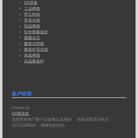
UV设备
工业烤箱
帝弘科技
帝龙光电
恒温烤箱
红外线隧道炉
视频会议
隧道式烘箱
隧道炉流水线
高温烤箱
高温隧道炉
客户经理
Posted by
UV固化机
需要更多的了解产品参数以及报价， 请电话联系冯先生：
13715339029 ，期待你的信息。