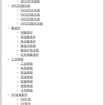
进口UV光固机
UVLED固化机
UVLED点光源
UVLED线光源
UVLED面光源
UVLED固化设备
隧道炉
IR隧道炉
高温隧道炉
食品隧道炉
隧道式烘箱
隧道炉流水线
红外线隧道炉
工业烤箱
工业烘箱
热风烤箱
恒温烤箱
高温烤箱
防爆烤箱
精密烤箱
增强型uv能量计_供应增强型uv能量计uv能量+uv
大型烤箱
强度+温度uv159
UV设备配件
UV灯管
UV胶水