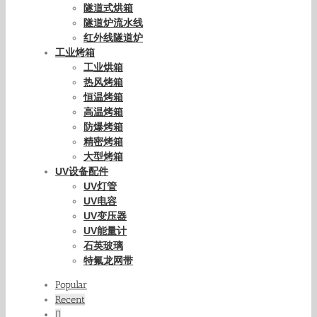
隧道式烘箱
隧道炉流水线
红外线隧道炉
工业烤箱
工业烘箱
热风烤箱
恒温烤箱
高温烤箱
防爆烤箱
精密烤箱
大型烤箱
UV设备配件
UV灯管
UV电容
UV变压器
UV能量计
石英玻璃
特氟龙网带
Popular
Recent
Comments