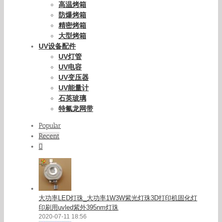
高温烤箱
防爆烤箱
精密烤箱
大型烤箱
UV设备配件
UV灯管
UV电容
UV变压器
UV能量计
石英玻璃
特氟龙网带
Popular
Recent
Comments
大功率LED灯珠_大功率1W3W紫光灯珠3D打印机固化灯
印刷用uvled紫外395nm灯珠
2020-07-11 18:56