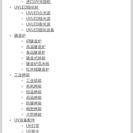
进口UV光固机
UVLED固化机
UVLED点光源
UVLED线光源
UVLED面光源
UVLED固化设备
隧道炉
IR隧道炉
高温隧道炉
食品隧道炉
隧道式烘箱
隧道炉流水线
红外线隧道炉
工业烤箱
工业烘箱
热风烤箱
恒温烤箱
高温烤箱
防爆烤箱
精密烤箱
大型烤箱
UV设备配件
UV灯管
UV胶水