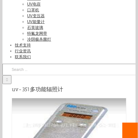
UV电容
口罩机
UV变压器
UV能量计
石英玻璃
特氟龙网带
冷阴极杀菌灯
技术支持
行业资讯
联系我们
Search
for:
uv-351多功能辐照计_现货ORCUV-351多功能辐照
计1~19999mJ/cm2uv能量计
uv-351多功能辐照计