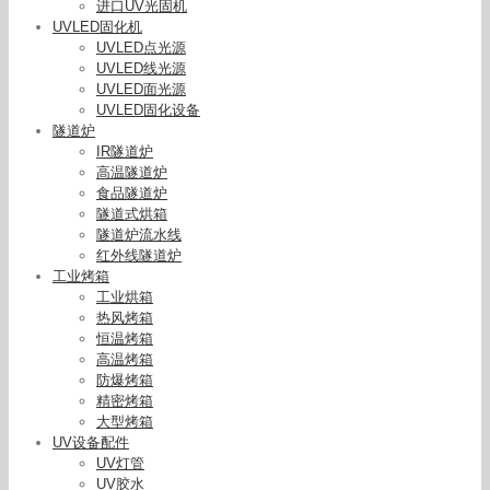
进口UV光固机
UVLED固化机
UVLED点光源
UVLED线光源
UVLED面光源
UVLED固化设备
隧道炉
IR隧道炉
高温隧道炉
食品隧道炉
隧道式烘箱
隧道炉流水线
红外线隧道炉
工业烤箱
工业烘箱
热风烤箱
恒温烤箱
高温烤箱
防爆烤箱
精密烤箱
大型烤箱
紫外线灯管_光氧催化灯管紫外线灯管光氧管批发
UV设备配件
零售光氧催化灯管镇流器
UV灯管
UV胶水