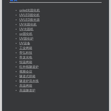
uvled光固化机
UVLED固化机
UVLED面光源
UV光固化机
UV光固机
uv固化机
UV固化炉
UV设备
工业烤箱
帝弘科技
帝龙光电
恒温烤箱
红外线隧道炉
视频会议
隧道式烘箱
隧道炉流水线
高温烤箱
高温隧道炉