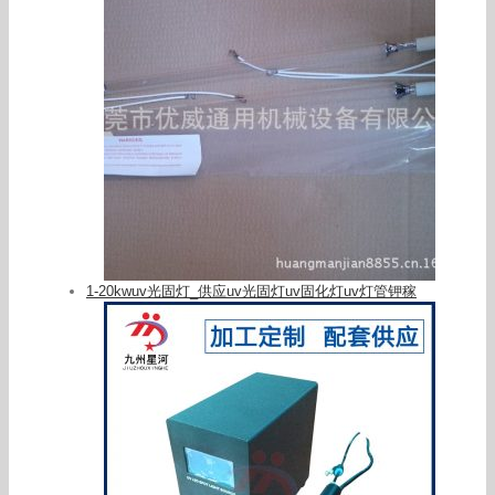
1-20kwuv光固灯_供应uv光固灯uv固化灯uv灯管钾稼