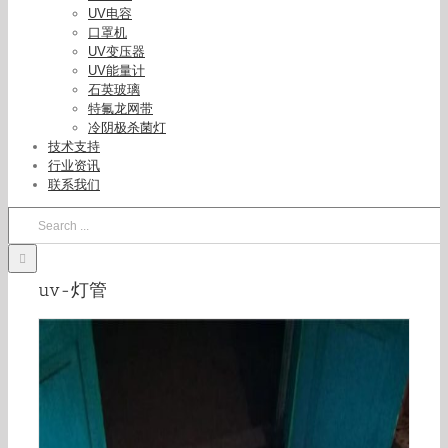
UV电容
口罩机
UV变压器
UV能量计
石英玻璃
特氟龙网带
冷阴极杀菌灯
技术支持
行业资讯
联系我们
Search
for:
uv-灯管