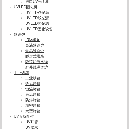
进口UV光固机
UVLED固化机
UVLED点光源
UVLED线光源
UVLED面光源
UVLED固化设备
隧道炉
IR隧道炉
高温隧道炉
食品隧道炉
隧道式烘箱
隧道炉流水线
红外线隧道炉
工业烤箱
工业烘箱
热风烤箱
恒温烤箱
高温烤箱
防爆烤箱
精密烤箱
大型烤箱
UV设备配件
UV灯管
UV胶水