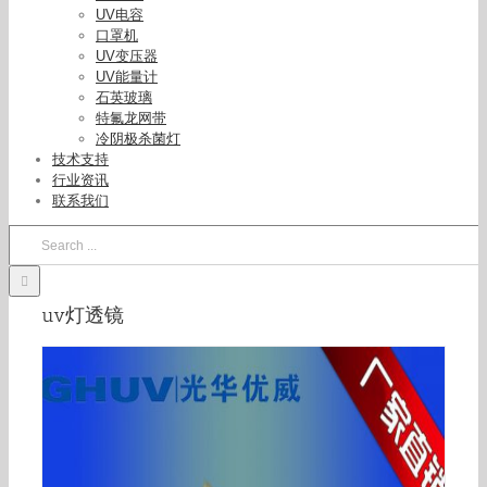
石英透镜_大功率贴片式leduv固化灯uv固化395nm
UV电容
玻璃石英透镜6868
口罩机
UV变压器
UV能量计
石英玻璃
特氟龙网带
冷阴极杀菌灯
技术支持
行业资讯
联系我们
Search
for:
uv灯透镜