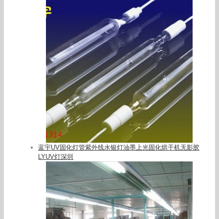
蓝宇UV固化灯管紫外线水银灯油墨上光固化烘干机无影胶
LYUV灯深圳