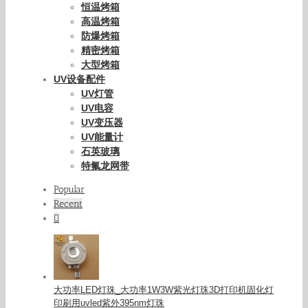
恒温烤箱
高温烤箱
防爆烤箱
精密烤箱
大型烤箱
UV设备配件
UV灯管
UV电容
UV变压器
UV能量计
石英玻璃
特氟龙网带
Popular
Recent
Comments
大功率LED灯珠_大功率1W3W紫光灯珠3D打印机固化灯
印刷用uvled紫外395nm灯珠