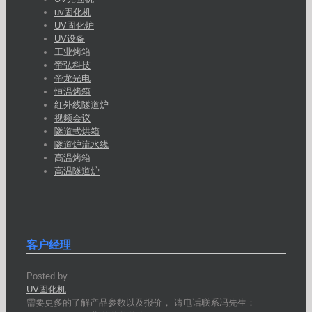
uv固化机
UV固化炉
UV设备
工业烤箱
帝弘科技
帝龙光电
恒温烤箱
红外线隧道炉
视频会议
隧道式烘箱
隧道炉流水线
高温烤箱
高温隧道炉
客户经理
Posted by
UV固化机
需要更多的了解产品参数以及报价， 请电话联系冯先生：