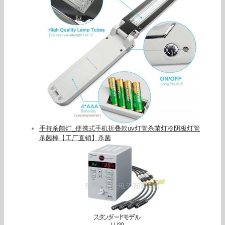
手持杀菌灯_便携式手机折叠款uv灯管杀菌灯冷阴极灯管
杀菌棒【工厂直销】杀菌