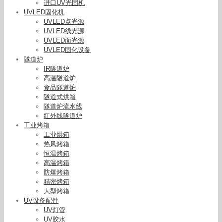
进口UV光固机
UVLED固化机
UVLED点光源
UVLED线光源
UVLED面光源
UVLED固化设备
隧道炉
IR隧道炉
高温隧道炉
食品隧道炉
隧道式烘箱
隧道炉流水线
红外线隧道炉
工业烤箱
工业烘箱
热风烤箱
恒温烤箱
高温烤箱
防爆烤箱
精密烤箱
其他专门用途灯具_牛尾USHIO超高压UV灯USH-
大型烤箱
500D
UV设备配件
UV灯管
UV胶水