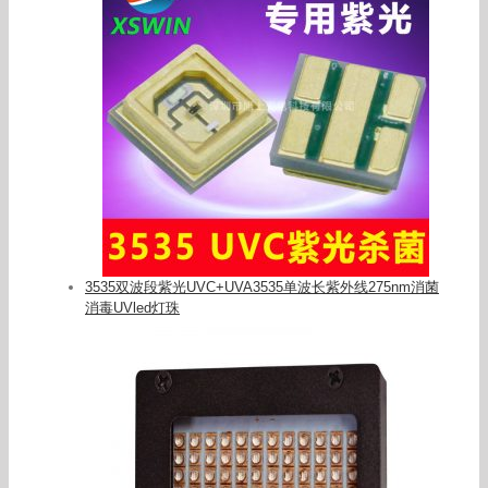
3535双波段紫光UVC+UVA3535单波长紫外线275nm消菌
消毒UVled灯珠