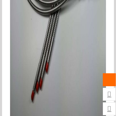
USHIO牛尾USH-250D特殊点光源

