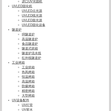
进口UV光固机
UVLED固化机
UVLED点光源
UVLED线光源
UVLED面光源
UVLED固化设备
隧道炉
IR隧道炉
高温隧道炉
食品隧道炉
隧道式烘箱
隧道炉流水线
红外线隧道炉
USHIO牛尾SP-7/9UV光源固化机配套用,四分支石
工业烤箱
英光纤AF-104NQ-X
工业烘箱
热风烤箱
恒温烤箱
高温烤箱
防爆烤箱
精密烤箱
大型烤箱
UV设备配件
UV灯管
UV胶水