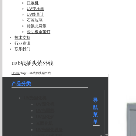
口罩机
UV变压器
UV能量计
石英玻璃
特氟龙网带
冷阴极杀菌灯
技术支持
行业资讯
联系我们
usb线插头紫外线
Home
/
Tag:
usb线插头紫外线
产品分类
UV光固化机
导
UV固化机
航
UV光固机
菜
UV固化炉
单
光固化机
UV光固化设备
首
小型UV光固机