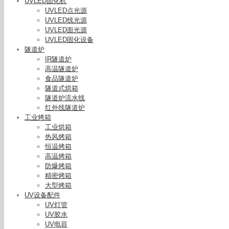
UVLED固化机
UVLED点光源
UVLED线光源
UVLED面光源
UVLED固化设备
隧道炉
IR隧道炉
高温隧道炉
食品隧道炉
隧道式烘箱
隧道炉流水线
红外线隧道炉
工业烤箱
工业烘箱
热风烤箱
恒温烤箱
高温烤箱
防爆烤箱
精密烤箱
大型烤箱
UV设备配件
UV灯管
厂家批发
UV胶水
UV固化箱
UV电容