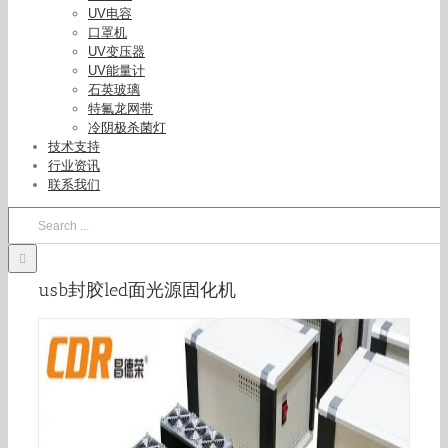
UV电容
口罩机
UV变压器
UV能量计
石英玻璃
特氟龙网带
冷阴极杀菌灯
技术支持
行业资讯
联系我们
Search
for:
usb封胶led面光源固化机