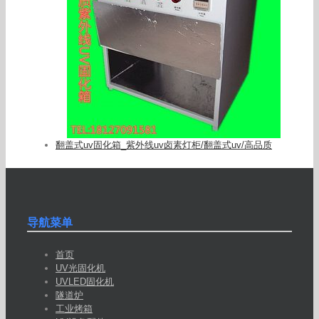
翻盖式uv固化箱_紫外线uv卤素灯柜/翻盖式uv/高品质
导航菜单
首页
UV光固化机
UVLED固化机
隧道炉
工业烤箱