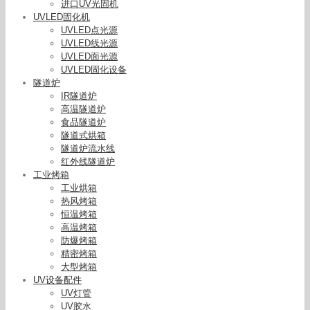
进口UV光固机
UVLED固化机
UVLED点光源
UVLED线光源
UVLED面光源
UVLED固化设备
隧道炉
IR隧道炉
高温隧道炉
食品隧道炉
隧道式烘箱
隧道炉流水线
红外线隧道炉
工业烤箱
工业烘箱
热风烤箱
恒温烤箱
高温烤箱
防爆烤箱
精密烤箱
USB封胶LED面光源固化机CD-DS20050节能固化机
大型烤箱
寿命长固化设备
UV设备配件
UV灯管
UV胶水