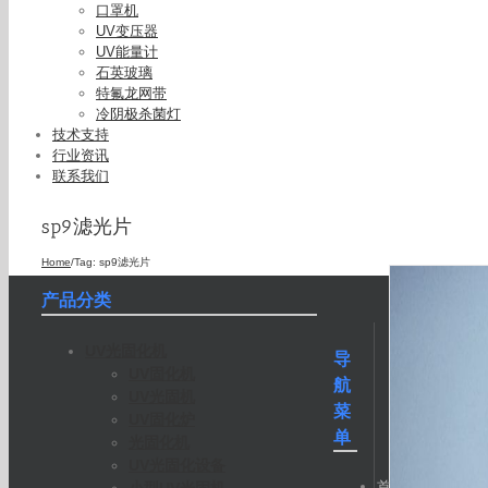
口罩机
UV变压器
UV能量计
石英玻璃
特氟龙网带
冷阴极杀菌灯
技术支持
行业资讯
联系我们
sp9滤光片
Home
/
Tag:
sp9滤光片
产品分类
UV光固化机
导
UV固化机
航
UV光固机
菜
UV固化炉
单
光固化机
UV光固化设备
首
小型UV光固机