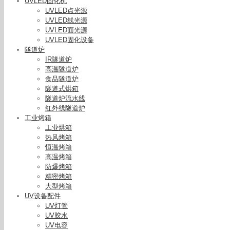
UVLED固化机
UVLED点光源
UVLED线光源
UVLED面光源
UVLED固化设备
隧道炉
IR隧道炉
高温隧道炉
食品隧道炉
隧道式烘箱
隧道炉流水线
红外线隧道炉
工业烤箱
工业烘箱
热风烤箱
恒温烤箱
高温烤箱
防爆烤箱
精密烤箱
大型烤箱
UV设备配件
UV灯管
uv点光
UV胶水
ushios
UV电容