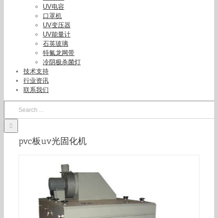
UV电容
口罩机
UV变压器
UV能量计
石英玻璃
特氟龙网带
uv光固化机_PVC板uv光固化机天勤牌.现货光固机
冷阴极杀菌灯
询价
技术支持
行业资讯
联系我们
Search
for:
pvc板uv光固化机