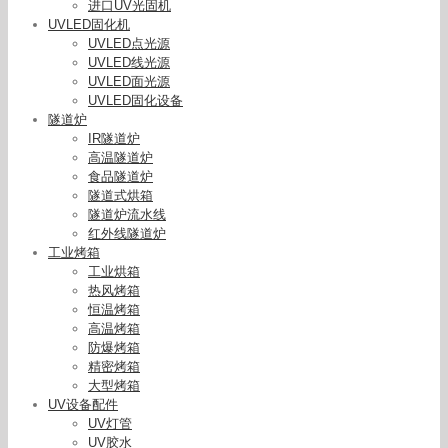
进口UV光固机
UVLED固化机
UVLED点光源
UVLED线光源
UVLED面光源
UVLED固化设备
隧道炉
IR隧道炉
高温隧道炉
食品隧道炉
隧道式烘箱
隧道炉流水线
红外线隧道炉
工业烤箱
工业烘箱
热风烤箱
恒温烤箱
高温烤箱
防爆烤箱
精密烤箱
大型烤箱
UV设备配件
UV灯管
UV胶水