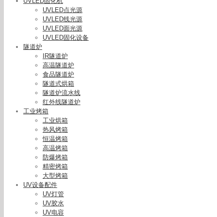
UVLED固化机
UVLED点光源
UVLED线光源
UVLED面光源
UVLED固化设备
隧道炉
IR隧道炉
高温隧道炉
食品隧道炉
隧道式烘箱
隧道炉流水线
红外线隧道炉
工业烤箱
工业烘箱
热风烤箱
恒温烤箱
华为p30
高温烤箱
UV胶水
防爆烤箱
精密烤箱
大型烤箱
UV设备配件
UV灯管
UV胶水
UV电容