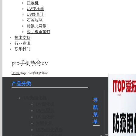
口罩机
UV变压器
UV能量计
石英玻璃
特氟龙网带
冷阴极杀菌灯
技术支持
行业资讯
联系我们
pro手机热弯uv
Home
/
Tag:
pro手机热弯uv
产品分类
UV光固化机
导
UV固化机
航
UV光固机
菜
UV固化炉
单
光固化机
UV光固化设备
首
小型UV光固机