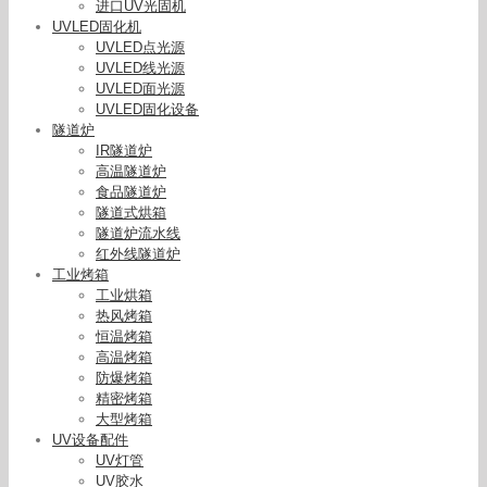
进口UV光固机
UVLED固化机
红外线隧道炉_红外线隧道炉,3/4/5/米长节能安全
UVLED点光源
UVLED线光源
UVLED面光源
UVLED固化设备
隧道炉
IR隧道炉
高温隧道炉
食品隧道炉
隧道式烘箱
隧道炉流水线
红外线隧道炉
工业烤箱
工业烘箱
热风烤箱
恒温烤箱
高温烤箱
防爆烤箱
精密烤箱
大型烤箱
UV设备配件
UV灯管
UV胶水