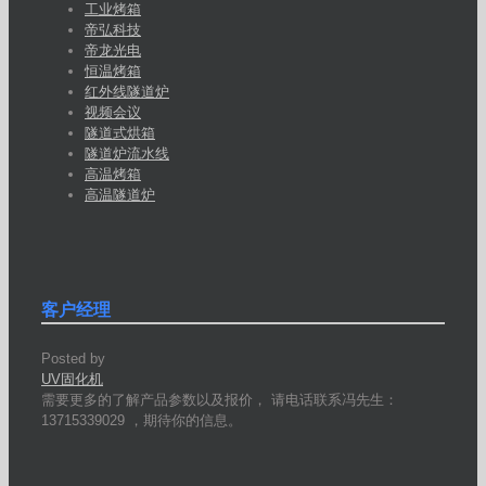
工业烤箱
帝弘科技
帝龙光电
恒温烤箱
红外线隧道炉
视频会议
隧道式烘箱
隧道炉流水线
高温烤箱
高温隧道炉
客户经理
Posted by
UV固化机
需要更多的了解产品参数以及报价， 请电话联系冯先生：
13715339029 ，期待你的信息。