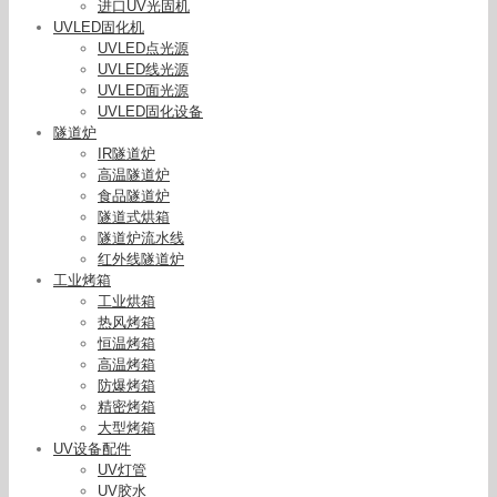
进口UV光固机
UVLED固化机
UVLED点光源
UVLED线光源
UVLED面光源
UVLED固化设备
隧道炉
IR隧道炉
高温隧道炉
食品隧道炉
隧道式烘箱
隧道炉流水线
红外线隧道炉
工业烤箱
工业烘箱
热风烤箱
恒温烤箱
高温烤箱
防爆烤箱
精密烤箱
大型烤箱
UV设备配件
UV灯管
UV胶水