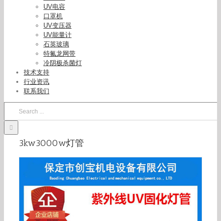
UV电容
口罩机
UV变压器
UV能量计
石英玻璃
特氟龙网带
冷阴极杀菌灯
uv胶固化灯管_紫外线灯3000w灯管水银灯高压汞
技术支持
灯管uv胶固化uv固化
行业资讯
联系我们
Search
for:
3kw3000w灯管