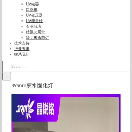
UV电容
口罩机
UV变压器
UV能量计
石英玻璃
特氟龙网带
冷阴极杀菌灯
技术支持
行业资讯
联系我们
Search
for:
395nm胶水固化灯