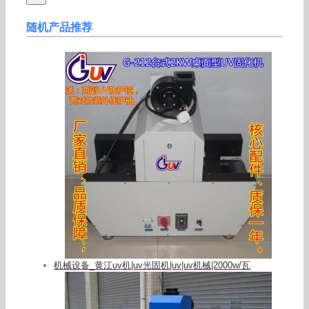
随机产品推荐
机械设备_黄江uv机|uv光固机|uv|uv机械|2000w/瓦