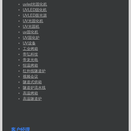
uvled光固化机
UVLED固化机
UVLED面光源
UV光固化机
UV光固机
uv固化机
UV固化炉
UV设备
工业烤箱
帝弘科技
帝龙光电
恒温烤箱
红外线隧道炉
视频会议
隧道式烘箱
隧道炉流水线
高温烤箱
高温隧道炉
客户经理