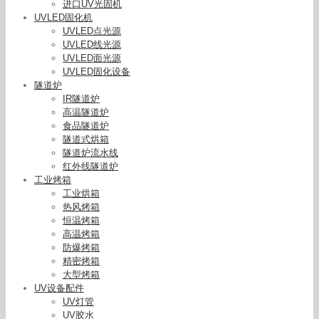
进口UV光固机
UVLED固化机
UVLED点光源
UVLED线光源
UVLED面光源
UVLED固化设备
隧道炉
IR隧道炉
高温隧道炉
食品隧道炉
隧道式烘箱
隧道炉流水线
红外线隧道炉
工业烤箱
工业烘箱
热风烤箱
恒温烤箱
高温烤箱
防爆烤箱
精密烤箱
紫外线光源uvled固化灯395/365nm油墨胶水工厂
大型烤箱
定制固化灯头
UV设备配件
UV灯管
UV胶水