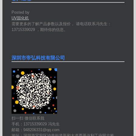
Posted by
UV固化机
需要更多的了解产品参数以及报价， 请电话联系冯先生：
13715339029 ，期待你的信息。
深圳市帝弘科技有限公司
扫一扫 微信联系我
手机：13715339029 冯先生
邮箱：948206331@qq.com
地址：深圳市宝安区沙井街道新和大道西基达利工业园六栋