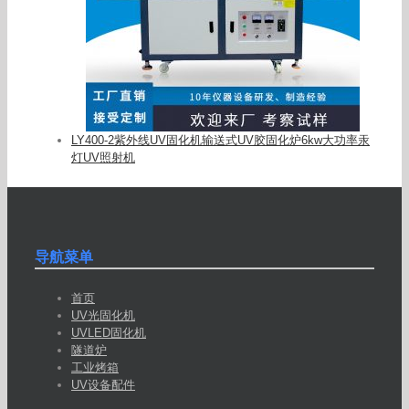
LY400-2紫外线UV固化机输送式UV胶固化炉6kw大功率汞
灯UV照射机
导航菜单
首页
UV光固化机
UVLED固化机
隧道炉
工业烤箱
UV设备配件