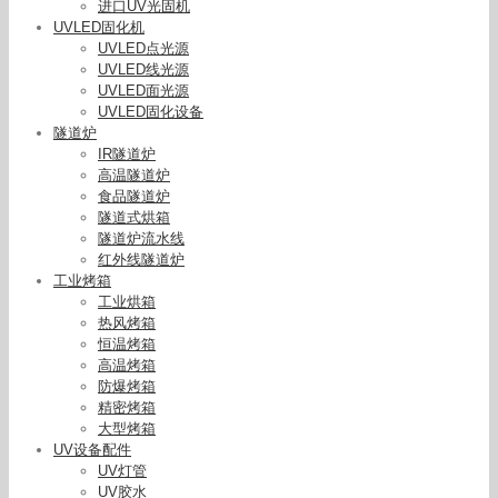
进口UV光固机
UVLED固化机
UVLED点光源
UVLED线光源
UVLED面光源
UVLED固化设备
隧道炉
IR隧道炉
高温隧道炉
食品隧道炉
隧道式烘箱
隧道炉流水线
红外线隧道炉
工业烤箱
工业烘箱
热风烤箱
恒温烤箱
高温烤箱
防爆烤箱
精密烤箱
大型烤箱
365nmuvled面光源_【厂家直销】高功率
UV设备配件
365nm,UVLED面光源SFMX-200100
UV灯管
UV胶水