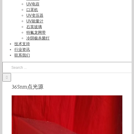
光固化机点光源照射机4通道包邮
UV电容
口罩机
UV变压器
UV能量计
石英玻璃
特氟龙网带
冷阴极杀菌灯
技术支持
行业资讯
联系我们
Search
for:
365nm点光源