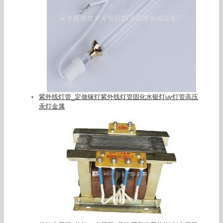
紫外线灯管_定做镓灯紫外线灯管固化水银灯uv灯管高压
汞灯金属