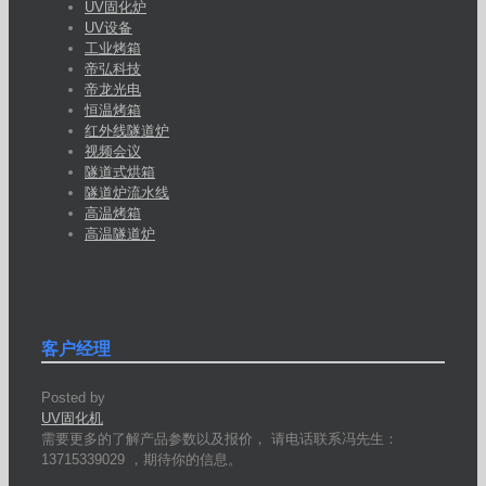
UV固化炉
UV设备
工业烤箱
帝弘科技
帝龙光电
恒温烤箱
红外线隧道炉
视频会议
隧道式烘箱
隧道炉流水线
高温烤箱
高温隧道炉
客户经理
Posted by
UV固化机
需要更多的了解产品参数以及报价， 请电话联系冯先生：
13715339029 ，期待你的信息。