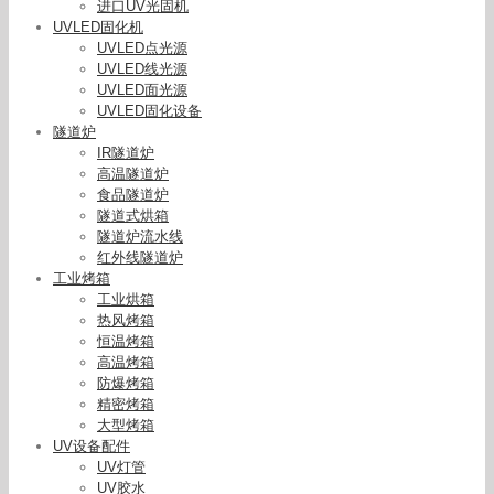
进口UV光固机
UVLED固化机
UVLED点光源
UVLED线光源
UVLED面光源
UVLED固化设备
隧道炉
IR隧道炉
高温隧道炉
食品隧道炉
隧道式烘箱
隧道炉流水线
红外线隧道炉
工业烤箱
工业烘箱
热风烤箱
恒温烤箱
高温烤箱
防爆烤箱
精密烤箱
大型烤箱
UV设备配件
UV灯管
其他仪器仪表_uv点光源固化机365nm紫外线uv胶
UV胶水