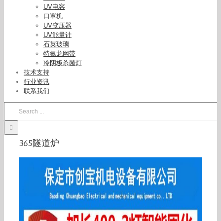
UV电容
口罩机
UV变压器
UV能量计
石英玻璃
特氟龙网带
冷阴极杀菌灯
技术支持
行业资讯
联系我们
Search
for:
365隧道炉