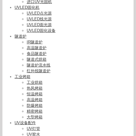
进口UV光固机
UVLED固化机
UVLED点光源
UVLED线光源
UVLED面光源
UVLED固化设备
隧道炉
IR隧道炉
高温隧道炉
食品隧道炉
隧道式烘箱
隧道炉流水线
红外线隧道炉
工业烤箱
工业烘箱
热风烤箱
恒温烤箱
高温烤箱
防爆烤箱
精密烤箱
大型烤箱
UV设备配件
现货隧道炉_流水线uv胶光固化机uv365纳米紫外线
UV灯管
光固化灯隧道炉
UV胶水