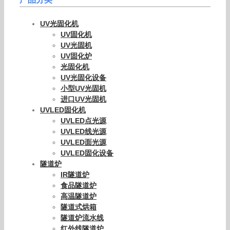
UV光固化机
UV固化机
UV光固机
UV固化炉
光固化机
UV光固化设备
小型UV光固机
进口UV光固机
UVLED固化机
UVLED点光源
UVLED线光源
UVLED面光源
UVLED固化设备
隧道炉
IR隧道炉
食品隧道炉
高温隧道炉
隧道式烘箱
隧道炉流水线
红外线隧道炉