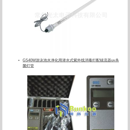
GS40W游泳池水净化用潜水式紫外线消毒灯配镇流器uv杀
菌灯管