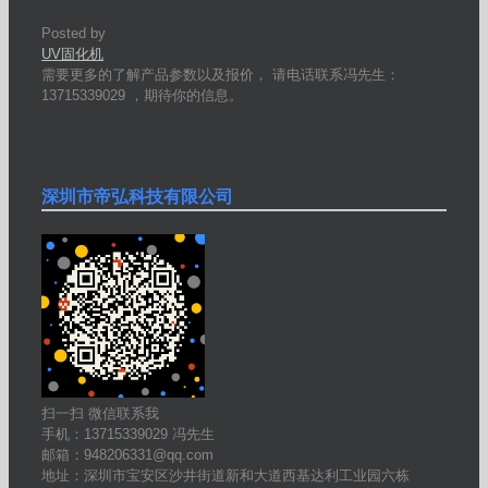
Posted by
UV固化机
需要更多的了解产品参数以及报价， 请电话联系冯先生：
13715339029 ，期待你的信息。
深圳市帝弘科技有限公司
扫一扫 微信联系我
手机：13715339029 冯先生
邮箱：948206331@qq.com
地址：深圳市宝安区沙井街道新和大道西基达利工业园六栋