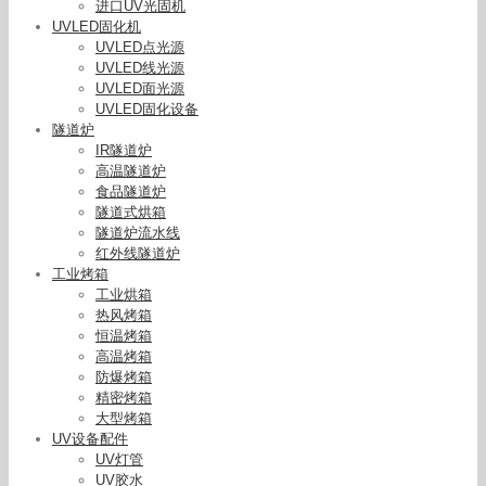
进口UV光固机
UVLED固化机
UVLED点光源
UVLED线光源
UVLED面光源
UVLED固化设备
隧道炉
IR隧道炉
高温隧道炉
..新诺泰3011胶水3011胶水UV紫外线固化胶医用无
食品隧道炉
隧道式烘箱
影胶
隧道炉流水线
红外线隧道炉
工业烤箱
工业烘箱
热风烤箱
恒温烤箱
高温烤箱
防爆烤箱
精密烤箱
大型烤箱
UV设备配件
UV灯管
UV胶水