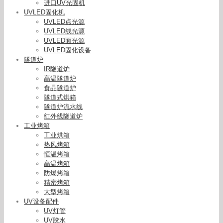
进口UV光固机
UVLED固化机
UVLED点光源
UVLED线光源
UVLED面光源
UVLED固化设备
隧道炉
IR隧道炉
高温隧道炉
食品隧道炉
隧道式烘箱
隧道炉流水线
红外线隧道炉
工业烤箱
工业烘箱
热风烤箱
恒温烤箱
高温烤箱
防爆烤箱
精密烤箱
大型烤箱
UV设备配件
UV灯管
UV胶水