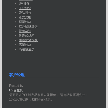
UV设备
工业烤箱
帝弘科技
帝龙光电
恒温烤箱
红外线隧道炉
视频会议
隧道式烘箱
隧道炉流水线
高温烤箱
高温隧道炉
客户经理
Posted by
UV固化机
需要更多的了解产品参数以及报价， 请电话联系冯先生：
13715339029 ，期待你的信息。