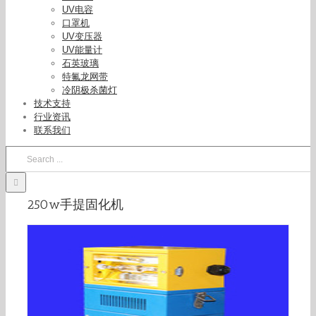
UV电容
口罩机
UV变压器
UV能量计
石英玻璃
特氟龙网带
冷阴极杀菌灯
技术支持
行业资讯
联系我们
Search
手提固化机_250w手提固化机/小型uv固化机/便
for:
携式uv/uv/uv
250w手提固化机