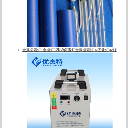
金属卤素灯_金卤灯12KW卤素灯金属卤素灯uv固化灯uv灯