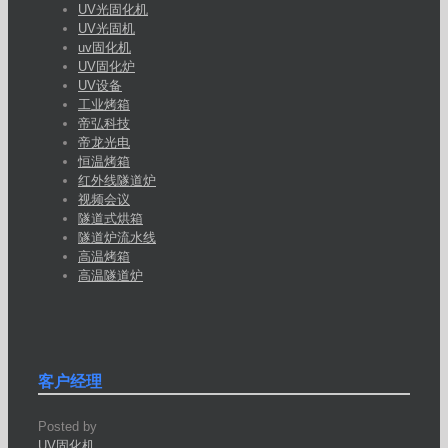
UV光固化机
UV光固机
uv固化机
UV固化炉
UV设备
工业烤箱
帝弘科技
帝龙光电
恒温烤箱
红外线隧道炉
视频会议
隧道式烘箱
隧道炉流水线
高温烤箱
高温隧道炉
客户经理
Posted by
UV固化机