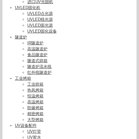
进口UV光固机
UVLED固化机
UVLED点光源
UVLED线光源
UVLED面光源
UVLED固化设备
隧道炉
IR隧道炉
高温隧道炉
食品隧道炉
隧道式烘箱
隧道炉流水线
红外线隧道炉
工业烤箱
工业烘箱
热风烤箱
恒温烤箱
高温烤箱
防爆烤箱
紫外线灯管_uv固化灯管水银灯uv高压卤素进口
精密烤箱
大型烤箱
UV设备配件
UV灯管
UV胶水