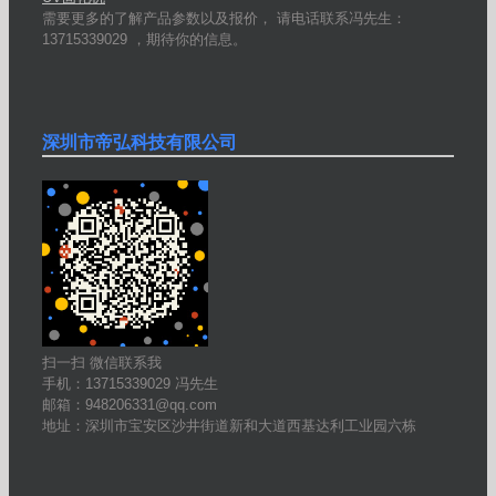
需要更多的了解产品参数以及报价， 请电话联系冯先生：
13715339029 ，期待你的信息。
深圳市帝弘科技有限公司
扫一扫 微信联系我
手机：13715339029 冯先生
邮箱：948206331@qq.com
地址：深圳市宝安区沙井街道新和大道西基达利工业园六栋