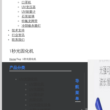
口罩机
UV变压器
UV能量计
石英玻璃
特氟龙网带
冷阴极杀菌灯
技术支持
行业资讯
联系我们
1秒光固化机
Home
/
Tag:
1秒光固化机
产品分类
UV光固化机
导
UV固化机
航
UV光固机
菜
UV固化炉
单
光固化机
UV光固化设备
首
小型UV光固机