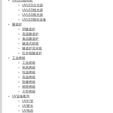
UVLED固化机
UVLED点光源
UVLED线光源
UVLED面光源
UVLED固化设备
隧道炉
IR隧道炉
高温隧道炉
食品隧道炉
隧道式烘箱
隧道炉流水线
红外线隧道炉
工业烤箱
工业烘箱
热风烤箱
恒温烤箱
高温烤箱
防爆烤箱
精密烤箱
大型烤箱
UV设备配件
光固化机_
UV灯管
灯牙科光
UV胶水
UV电容