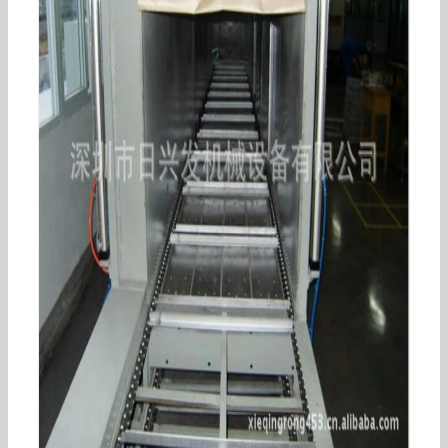
输送机_高温特氟龙隧道炉烘干机流水线工业隧道
食品烤炉喷油网带式输送机