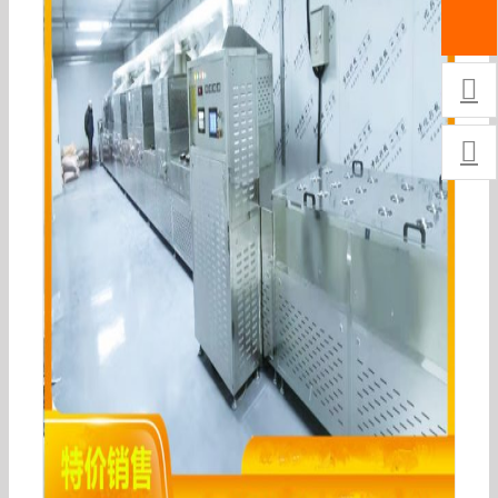


烘干固化设备_厂家直销食品隧道炉热缩隧道炉带
式隧道炉高精度隧道炉