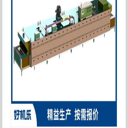
烘干固化设备_百利豪厂家直销食品烘烤隧道炉高
温固化炉非标定制隧道烘干机