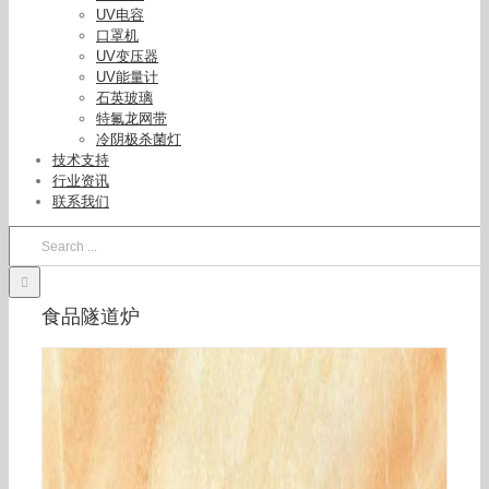
UV电容
口罩机
UV变压器
UV能量计
石英玻璃
特氟龙网带
冷阴极杀菌灯
技术支持
行业资讯
联系我们
Search
for:
食品隧道炉