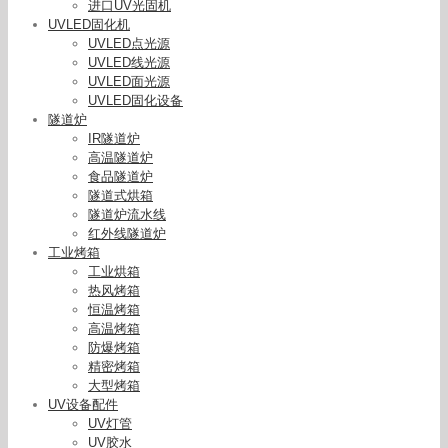
进口UV光固机
UVLED固化机
UVLED点光源
UVLED线光源
UVLED面光源
UVLED固化设备
隧道炉
IR隧道炉
高温隧道炉
食品隧道炉
隧道式烘箱
隧道炉流水线
红外线隧道炉
工业烤箱
工业烘箱
隧道炉厂家价格泗水新力食品机械
热风烤箱
恒温烤箱
高温烤箱
防爆烤箱
精密烤箱
大型烤箱
UV设备配件
UV灯管
UV胶水