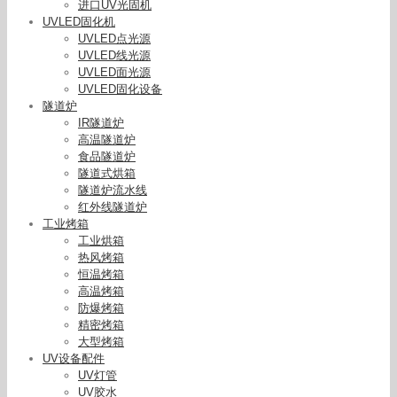
进口UV光固机
UVLED固化机
UVLED点光源
UVLED线光源
UVLED面光源
UVLED固化设备
隧道炉
IR隧道炉
高温隧道炉
食品隧道炉
隧道式烘箱
隧道炉流水线
红外线隧道炉
工业烤箱
工业烘箱
热风烤箱
恒温烤箱
高温烤箱
防爆烤箱
精密烤箱
紫外线uv固化灯_厂家批发紫外线uv固化灯波长
大型烤箱
395nmuv固化机供应2kwuv功率干燥
UV设备配件
UV灯管
UV胶水