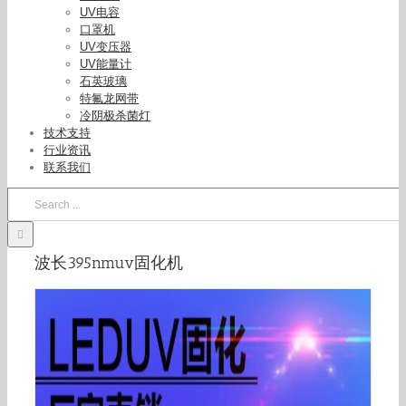
UV电容
口罩机
UV变压器
UV能量计
石英玻璃
特氟龙网带
冷阴极杀菌灯
技术支持
行业资讯
联系我们
Search
for:
波长395nmuv固化机