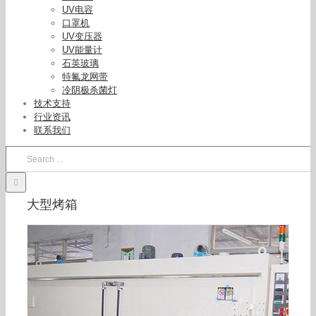
UV电容
口罩机
UV变压器
UV能量计
石英玻璃
特氟龙网带
冷阴极杀菌灯
技术支持
工业烤箱_—1200工业高温烤箱、工业烤箱非标通
行业资讯
用型
联系我们
Search
for:
大型烤箱
工业烤箱_定做大型烤箱精密工业烤箱精密热风无