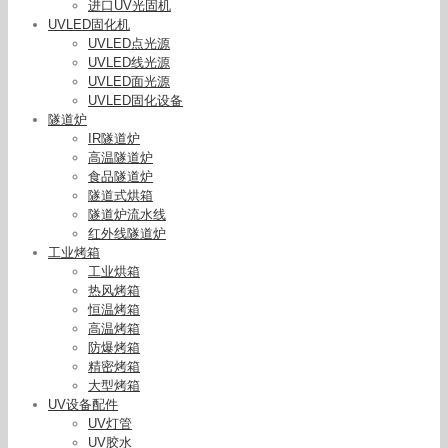
进口UV光固机
UVLED固化机
UVLED点光源
UVLED线光源
UVLED面光源
UVLED固化设备
隧道炉
IR隧道炉
高温隧道炉
食品隧道炉
隧道式烘箱
隧道炉流水线
红外线隧道炉
工业烤箱
工业烘箱
热风烤箱
恒温烤箱
高温烤箱
防爆烤箱
精密烤箱
大型烤箱
UV设备配件
UV灯管
UV胶水