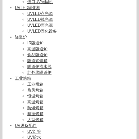
进口UV光固机
UVLED固化机
UVLED点光源
UVLED线光源
UVLED面光源
UVLED固化设备
隧道炉
IR隧道炉
高温隧道炉
食品隧道炉
隧道式烘箱
隧道炉流水线
红外线隧道炉
工业烤箱
工业烘箱
热风烤箱
恒温烤箱
高温烤箱
防爆烤箱
精密烤箱
厂家直销/铅笔UV固化机/台式UV设备/紫外线照
大型烤箱
射机/加工定制
UV设备配件
UV灯管
UV胶水