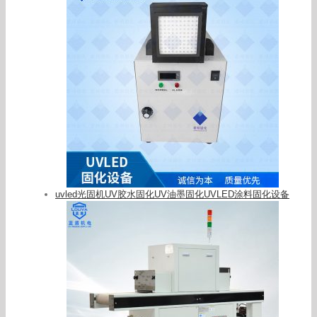
uvled光固机UV胶水固化UV油墨固化UVLED涂料固化设备