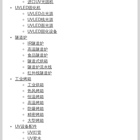
进口UV光固机
UVLED固化机
UVLED点光源
UVLED线光源
UVLED面光源
UVLED固化设备
隧道炉
IR隧道炉
高温隧道炉
食品隧道炉
隧道式烘箱
隧道炉流水线
红外线隧道炉
工业烤箱
工业烘箱
热风烤箱
恒温烤箱
高温烤箱
防爆烤箱
精密烤箱
烘干固化设备_可按客户要求定制四灯固化机全新
大型烤箱
uv固化机
UV设备配件
UV灯管
UV胶水