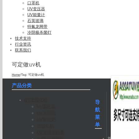
口罩机
UV变压器
UV能量计
石英玻璃
特氟龙网带
冷阴极杀菌灯
技术支持
行业资讯
联系我们
可定做uv机
Home
/
Tag:
可定做uv机
产品分类
UV光固化机
导
UV固化机
航
UV光固机
菜
UV固化炉
单
光固化机
UV光固化设备
首
小型UV光固机