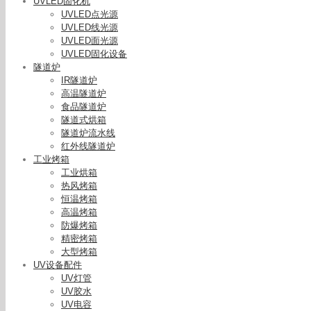
UVLED固化机
UVLED点光源
UVLED线光源
UVLED面光源
UVLED固化设备
隧道炉
IR隧道炉
高温隧道炉
食品隧道炉
隧道式烘箱
隧道炉流水线
红外线隧道炉
工业烤箱
工业烘箱
热风烤箱
恒温烤箱
高温烤箱
防爆烤箱
紫外线光固
精密烤箱
化机
大型烤箱
UV设备配件
UV灯管
UV胶水
UV电容