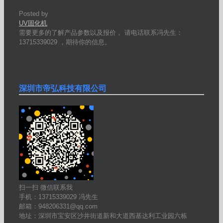
Posted by
UV固化机
需要更多的了解产品参数以及报价， 请电话联系冯先生：
13715339029 ，期待你的信息。
深圳市帝弘科技有限公司
扫一扫 微信联系我
手机：13715339029 冯先生
邮箱：948206331@qq.com
地址：深圳市宝安区沙井街道新和大道西基达利工业园六栋