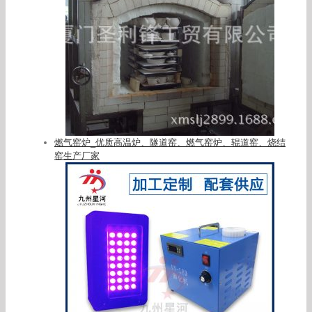
燃气窑炉_优质高温炉、隧道窑、燃气窑炉、辊道窑、烧结
窑生产厂家