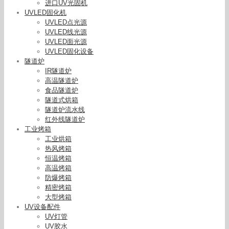
进口UV光固机
UVLED固化机
UVLED点光源
UVLED线光源
UVLED面光源
UVLED固化设备
隧道炉
IR隧道炉
高温隧道炉
食品隧道炉
隧道式烘箱
隧道炉流水线
红外线隧道炉
工业烤箱
工业烘箱
热风烤箱
恒温烤箱
高温烤箱
防爆烤箱
精密烤箱
大型烤箱
紫外线固化机_可定做紫外线固化机uv光固机小型
UV设备配件
隧道式有现货
UV灯管
UV胶水