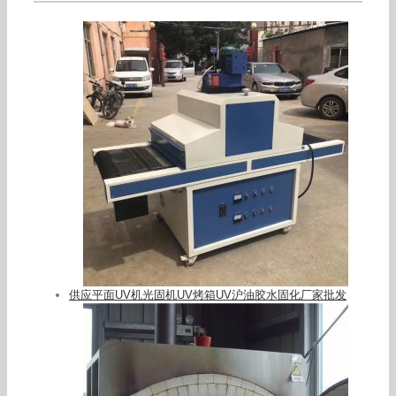
供应平面UV机光固机UV烤箱UV沪油胶水固化厂家批发