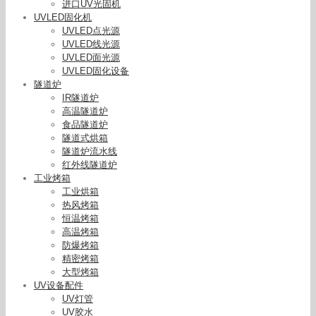
进口UV光固机
UVLED固化机
UVLED点光源
UVLED线光源
UVLED面光源
UVLED固化设备
隧道炉
IR隧道炉
高温隧道炉
食品隧道炉
隧道式烘箱
隧道炉流水线
红外线隧道炉
工业烤箱
工业烘箱
热风烤箱
恒温烤箱
高温烤箱
防爆烤箱
精密烤箱
大型烤箱
LED牙科光固化机树脂光固化灯齿科设备口腔光敏
UV设备配件
固化机五色可选
UV灯管
UV胶水