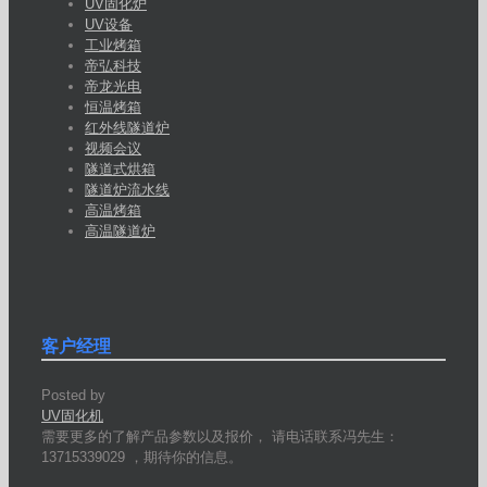
UV固化炉
UV设备
工业烤箱
帝弘科技
帝龙光电
恒温烤箱
红外线隧道炉
视频会议
隧道式烘箱
隧道炉流水线
高温烤箱
高温隧道炉
客户经理
Posted by
UV固化机
需要更多的了解产品参数以及报价， 请电话联系冯先生：
13715339029 ，期待你的信息。