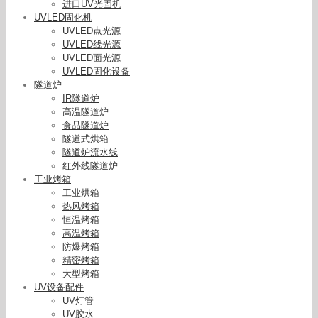
进口UV光固机
UVLED固化机
UVLED点光源
UVLED线光源
UVLED面光源
UVLED固化设备
隧道炉
IR隧道炉
高温隧道炉
食品隧道炉
隧道式烘箱
隧道炉流水线
红外线隧道炉
工业烤箱
工业烘箱
热风烤箱
恒温烤箱
高温烤箱
防爆烤箱
精密烤箱
口罩点带机_现货供应口罩点点焊机一次性口罩点
大型烤箱
带机kn95口罩点带机
UV设备配件
UV灯管
UV胶水