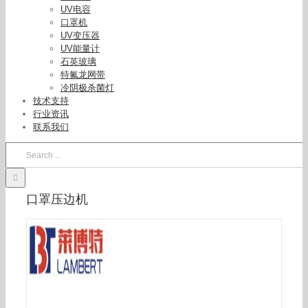
UV电容
口罩机
UV变压器
UV能量计
石英玻璃
特氟龙网带
冷阴极杀菌灯
技术支持
行业资讯
联系我们
Search
for:
口罩压边机