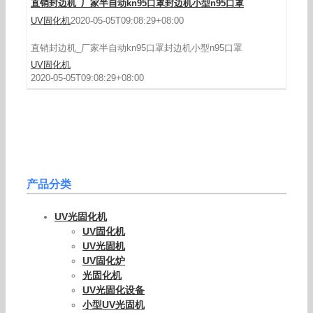
直销封边机_厂家半自动kn95口罩封边机小型n95口罩
UV固化机
2020-05-05T09:08:29+08:00
直销封边机_厂家半自动kn95口罩封边机小型n95口罩
UV固化机
2020-05-05T09:08:29+08:00
产品分类
UV光固化机
UV固化机
UV光固机
UV固化炉
光固化机
UV光固化设备
小型UV光固机