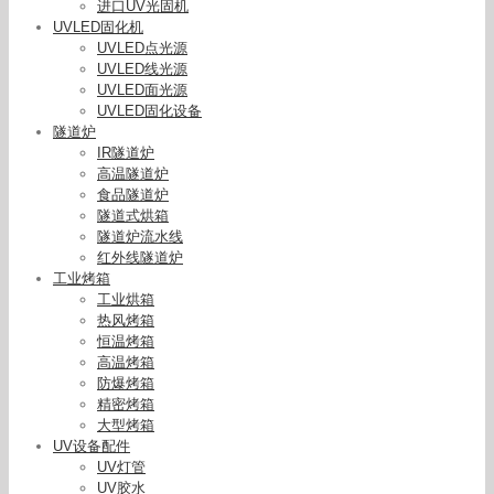
进口UV光固机
UVLED固化机
UVLED点光源
UVLED线光源
UVLED面光源
UVLED固化设备
隧道炉
IR隧道炉
高温隧道炉
食品隧道炉
隧道式烘箱
隧道炉流水线
红外线隧道炉
工业烤箱
工业烘箱
热风烤箱
恒温烤箱
高温烤箱
防爆烤箱
精密烤箱
大型烤箱
UV设备配件
高温烘箱_工厂变压器烘箱ybb系列变压器高温
UV灯管
UV胶水