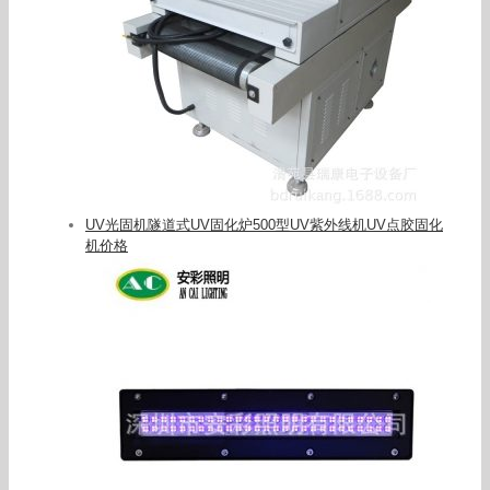
UV光固机隧道式UV固化炉500型UV紫外线机UV点胶固化
机价格