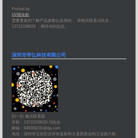
Posted by
UV固化机
需要更多的了解产品参数以及报价， 请电话联系冯先生：
13715339029 ，期待你的信息。
深圳市帝弘科技有限公司
扫一扫 微信联系我
手机：13715339029 冯先生
邮箱：948206331@qq.com
地址：深圳市宝安区沙井街道新和大道西基达利工业园六栋