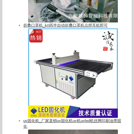
折叠口罩机_kn95半自动折叠口罩机点焊耳机即可
uv固化机_厂家直销uv固化机uv机uvled机丝网印刷油墨固
化