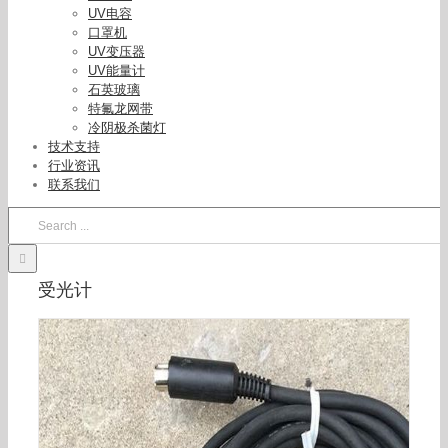
UV电容
口罩机
UV变压器
UV能量计
日本能量计_受光计_日本产ORCUV-35能量计受光
石英玻璃
计
特氟龙网带
冷阴极杀菌灯
技术支持
行业资讯
联系我们
Search
for:
受光计