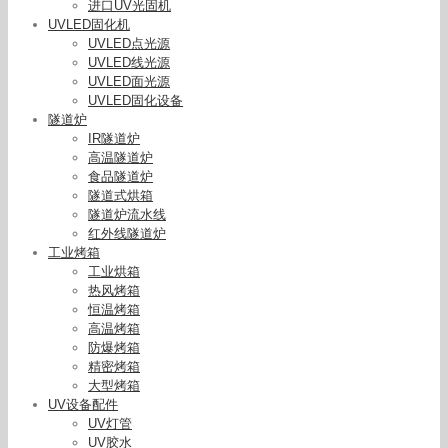
进口UV光固机
UVLED固化机
UVLED点光源
UVLED线光源
UVLED面光源
UVLED固化设备
隧道炉
IR隧道炉
高温隧道炉
食品隧道炉
隧道式烘箱
隧道炉流水线
红外线隧道炉
工业烤箱
工业烘箱
热风烤箱
恒温烤箱
高温烤箱
防爆烤箱
精密烤箱
大型烤箱
UV设备配件
UV灯管
UV胶水