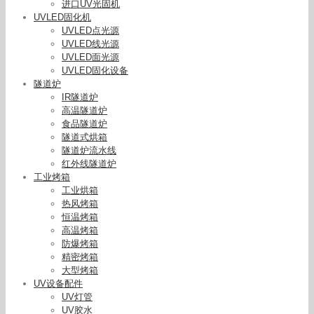
进口UV光固机
UVLED固化机
UVLED点光源
UVLED线光源
UVLED面光源
UVLED固化设备
隧道炉
IR隧道炉
高温隧道炉
食品隧道炉
隧道式烘箱
隧道炉流水线
红外线隧道炉
工业烤箱
工业烘箱
热风烤箱
恒温烤箱
高温烤箱
防爆烤箱
精密烤箱
大型烤箱
UV设备配件
UV灯管
UV胶水