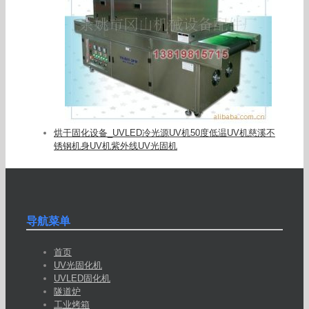
烘干固化设备_UVLED冷光源UV机50度低温UV机慈溪不
锈钢机身UV机紫外线UV光固机
导航菜单
首页
UV光固化机
UVLED固化机
隧道炉
工业烤箱